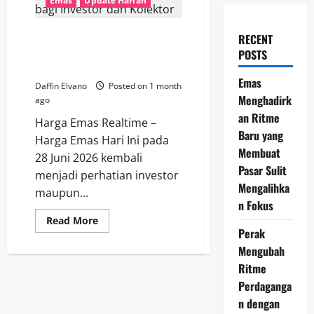
Emas
Update Harian
Harga Emas 28 Juni 2026
RECENT
Menjadi Referensi Penting bagi
POSTS
Investor dan Kolektor
Emas
Daffin Elvano
Posted on 1 month
Menghadirk
ago
an Ritme
Harga Emas Realtime –
Baru yang
Harga Emas Hari Ini pada
Membuat
28 Juni 2026 kembali
Pasar Sulit
menjadi perhatian investor
Mengalihka
maupun...
n Fokus
Read
Read More
more
Perak
about
Harga
Mengubah
Emas
Ritme
28
Juni
Perdaganga
2026
Menjadi
n dengan
Referensi