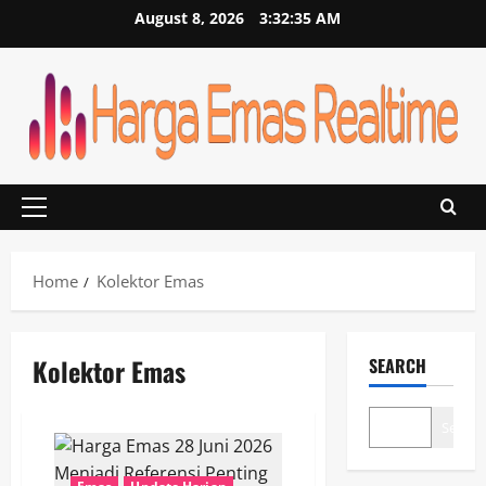
Skip
August 8, 2026
3:32:35 AM
to
content
Primary
Menu
Home
Kolektor Emas
Kolektor Emas
SEARCH
Search