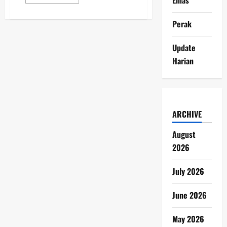
more
about
Berita
Perak
Emas
Terkini
Membahas
Strategi
Update
Investasi
yang
Harian
Relevan
di
Era
Modern
dan
Dinamis
ARCHIVE
August
2026
July 2026
June 2026
May 2026