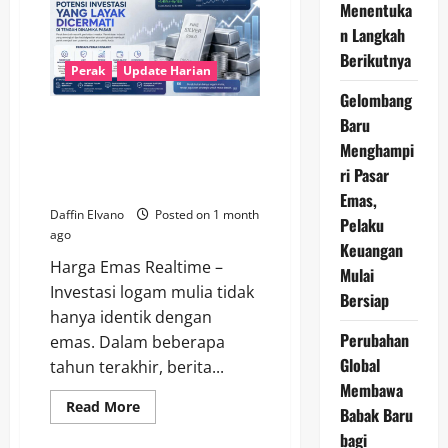
Menentuka
Hari
Ini
n Langkah
Membuka
Kesempatan
Berikutnya
Emas
Perak
Update Harian
bagi
Gelombang
Investor
Cerdas
Berita Perak Hari Ini
Baru
di
Tengah
Menunjukkan Potensi Investasi
Menghampi
Ketidakpastian
yang Layak Dicermati di Tengah
Ekonomi
ri Pasar
Dinamika Pasar
Emas,
Daffin Elvano
Posted on 1 month
Pelaku
ago
Keuangan
Harga Emas Realtime –
Mulai
Investasi logam mulia tidak
Bersiap
hanya identik dengan
Perubahan
emas. Dalam beberapa
Global
tahun terakhir, berita...
Membawa
Read
Read More
Babak Baru
more
about
bagi
Berita