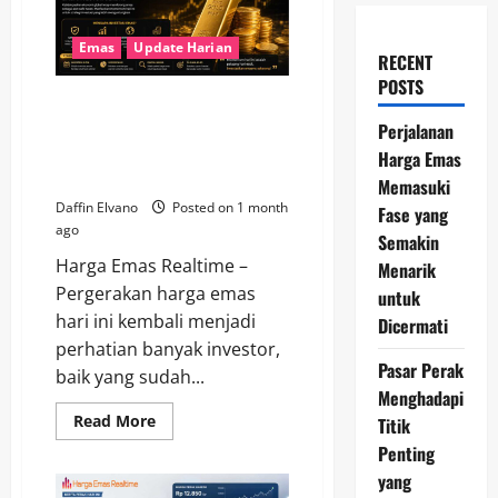
Emas
Update Harian
RECENT
POSTS
Momentum Harga Emas Hari Ini
Membuka Kesempatan Emas
Perjalanan
bagi Investor Cerdas di Tengah
Harga Emas
Ketidakpastian Ekonomi
Memasuki
Daffin Elvano
Posted on 1 month
Fase yang
ago
Semakin
Harga Emas Realtime –
Menarik
Pergerakan harga emas
untuk
hari ini kembali menjadi
Dicermati
perhatian banyak investor,
Pasar Perak
baik yang sudah...
Menghadapi
Read
Read More
Titik
more
Penting
about
Momentum
yang
Harga
Emas