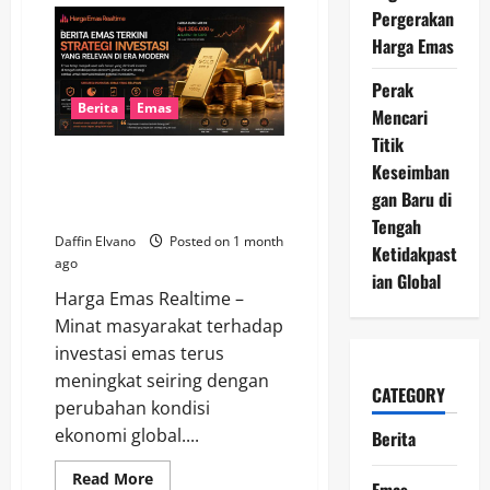
Perak
Pergerakan
Hari
Harga Emas
Ini
Menunjukkan
Potensi
Perak
Investasi
yang
Berita
Emas
Mencari
Layak
Dicermati
Titik
di
Berita Emas Terkini Membahas
Tengah
Keseimban
Dinamika
Strategi Investasi yang Relevan
gan Baru di
Pasar
di Era Modern dan Dinamis
Tengah
Daffin Elvano
Posted on 1 month
Ketidakpast
ago
ian Global
Harga Emas Realtime –
Minat masyarakat terhadap
investasi emas terus
meningkat seiring dengan
CATEGORY
perubahan kondisi
ekonomi global....
Berita
Read
Read More
Emas