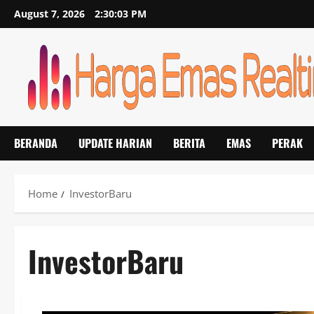
Skip
August 7, 2026
2:30:03 PM
to
content
BERANDA
UPDATE HARIAN
BERITA
EMAS
PERAK
Home
InvestorBaru
InvestorBaru