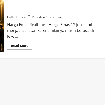
Harga Emas 12 Juni 2026 Jadi Perbincangan, Investor Baru
Mulai Berdatangan
Daffin Elvano
Posted on 2 months ago
Harga Emas Realtime – Harga Emas 12 Juni kembali
menjadi sorotan karena nilainya masih berada di
level...
Read
Read More
more
about
Harga
Emas
12
Juni
2026
Jadi
Perbincangan,
Investor
Baru
Mulai
Berdatangan