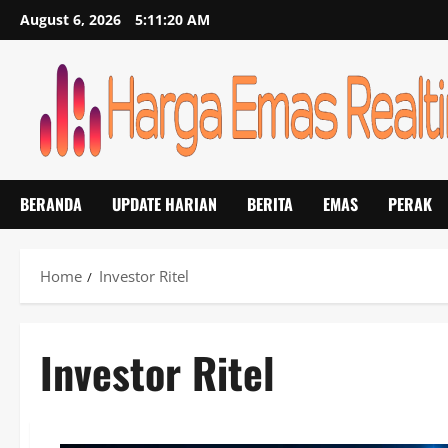
Skip
August 6, 2026
5:11:21 AM
to
content
BERANDA
UPDATE HARIAN
BERITA
EMAS
PERAK
Home
Investor Ritel
Investor Ritel