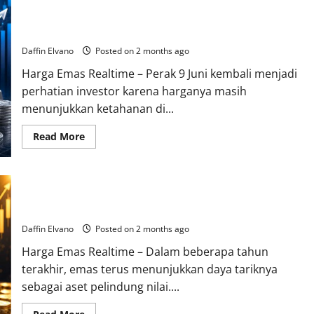
Perak Hari Ini 9 Juni 2026 Tunjukkan Ketahanan di Tengah
Dinamika Pasar
Daffin Elvano
Posted on 2 months ago
Harga Emas Realtime – Perak 9 Juni kembali menjadi
perhatian investor karena harganya masih
menunjukkan ketahanan di...
Read
Read More
more
about
Perak
Hari
Ini
Prospek Emas 2026 Masih Cerah, Investor Mulai Menyusun
9
Juni
Strategi Baru
2026
Tunjukkan
Daffin Elvano
Posted on 2 months ago
Ketahanan
di
Harga Emas Realtime – Dalam beberapa tahun
Tengah
Dinamika
terakhir, emas terus menunjukkan daya tariknya
Pasar
sebagai aset pelindung nilai....
Read