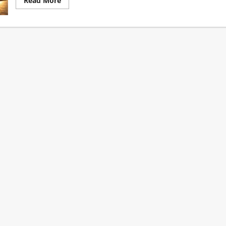
Read More
more
about
Prospek
Emas
2026
Masih
Cerah,
Investor
Mulai
Menyusun
Strategi
Baru