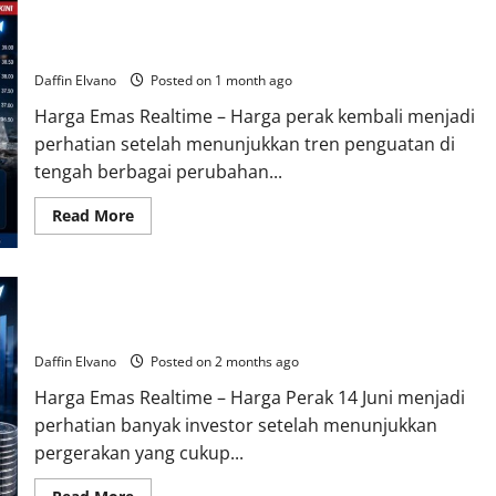
Harga Perak Menguat, Apa Dampaknya bagi Investor Logam
Mulia?
Daffin Elvano
Posted on 1 month ago
Harga Emas Realtime – Harga perak kembali menjadi
perhatian setelah menunjukkan tren penguatan di
tengah berbagai perubahan...
Read
Read More
more
about
Harga
Perak
Menguat,
Harga Perak 14 Juni 2026 Beri Harapan Baru bagi Investor
Apa
Dampaknya
Logam Mulia
bagi
Investor
Daffin Elvano
Posted on 2 months ago
Logam
Mulia?
Harga Emas Realtime – Harga Perak 14 Juni menjadi
perhatian banyak investor setelah menunjukkan
pergerakan yang cukup...
Read