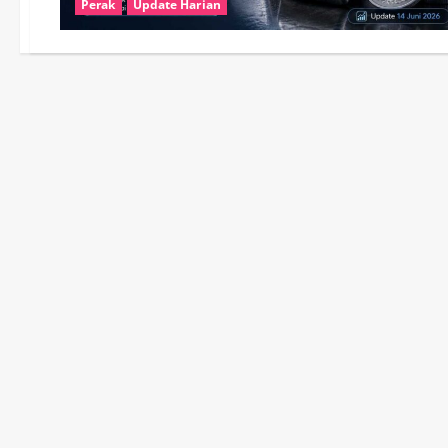
Perak
Update Harian