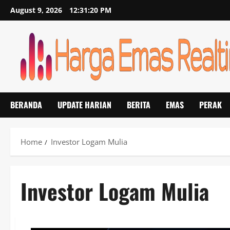
Skip
August 9, 2026
12:31:20 PM
to
content
BERANDA
UPDATE HARIAN
BERITA
EMAS
PERAK
Home
Investor Logam Mulia
Investor Logam Mulia