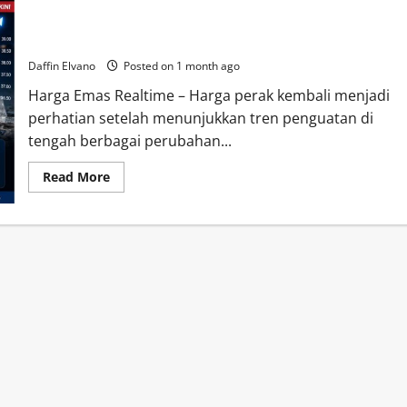
Harga Perak Menguat, Apa Dampaknya bagi Investor Logam
Mulia?
Daffin Elvano
Posted on 1 month ago
Harga Emas Realtime – Harga perak kembali menjadi
perhatian setelah menunjukkan tren penguatan di
tengah berbagai perubahan...
Read
Read More
more
about
Harga
Perak
Menguat,
Apa
Dampaknya
bagi
Investor
Logam
Mulia?