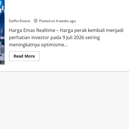
Harga Perak 9 Juli 2026 Menawarkan Prospek Cerah di
Tengah Pertumbuhan Teknologi
Daffin Elvano
Posted on 4 weeks ago
Harga Emas Realtime – Harga perak kembali menjadi
perhatian investor pada 9 Juli 2026 seiring
meningkatnya optimisme...
Read
Read More
more
about
Harga
Perak
9
Juli
2026
Menawarkan
Prospek
Cerah
di
Tengah
Pertumbuhan
Teknologi