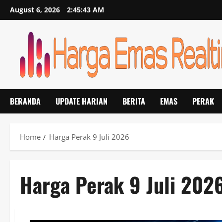
Skip
August 6, 2026
2:45:44 AM
to
content
BERANDA
UPDATE HARIAN
BERITA
EMAS
PERAK
Home
Harga Perak 9 Juli 2026
Harga Perak 9 Juli 202