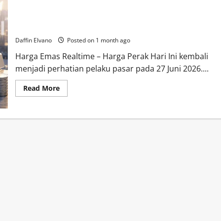
Harga Perak 27 Juni 2026 Berpotensi Menentukan Arah Tren
Investasi Pekan Depan
Daffin Elvano
Posted on 1 month ago
Harga Emas Realtime – Harga Perak Hari Ini kembali
menjadi perhatian pelaku pasar pada 27 Juni 2026....
Read
Read More
more
about
Harga
Perak
27
Juni
2026
Berpotensi
Menentukan
Arah
Tren
Investasi
Pekan
Depan