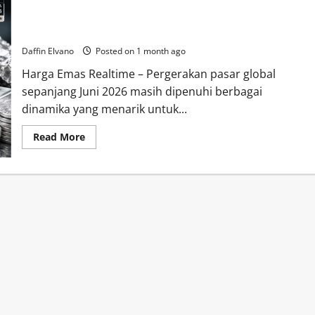
Harga Perak 23 Juni 2026 Menunjukkan Ketahanan Saat Pasar
Berubah Cepat
Daffin Elvano
Posted on 1 month ago
Harga Emas Realtime – Pergerakan pasar global
sepanjang Juni 2026 masih dipenuhi berbagai
dinamika yang menarik untuk...
Read
Read More
more
about
Harga
Perak
23
Juni
2026
Menunjukkan
Ketahanan
Saat
Pasar
Berubah
Cepat