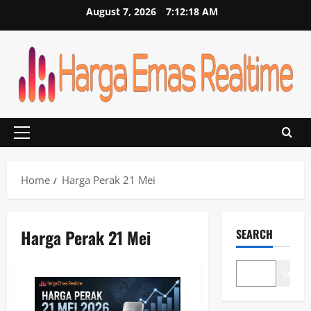
Skip
August 7, 2026
7:12:18 AM
to
content
Primary
Menu
Home
Harga Perak 21 Mei
Harga Perak 21 Mei
SEARCH
Search