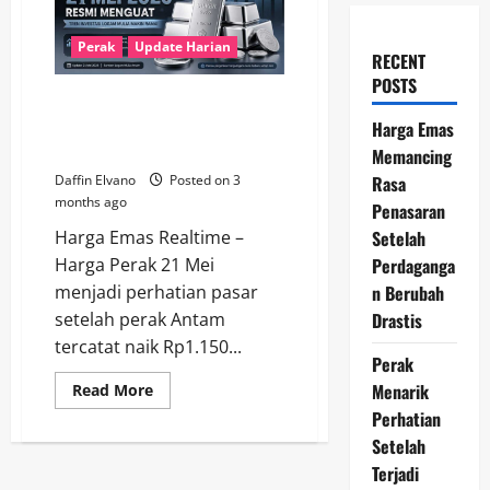
Perak
Update Harian
RECENT
POSTS
Harga Perak 21 Mei 2026 Resmi
Menguat, Tren Investasi Makin
Harga Emas
Ramai
Memancing
Rasa
Daffin Elvano
Posted on 3
months ago
Penasaran
Setelah
Harga Emas Realtime –
Perdaganga
Harga Perak 21 Mei
n Berubah
menjadi perhatian pasar
Drastis
setelah perak Antam
tercatat naik Rp1.150...
Perak
Menarik
Read
Read More
more
Perhatian
about
Harga
Setelah
Perak
21
Terjadi
Mei