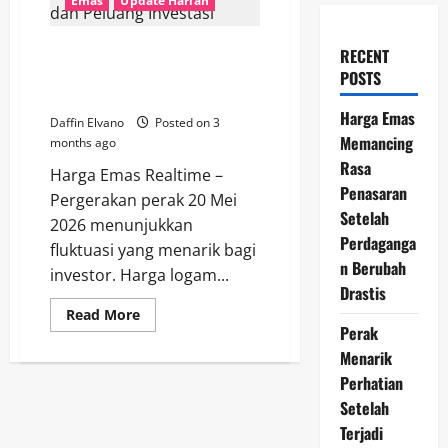
Emas
Update Harian
Pergerakan Harga Perak 20 Mei
RECENT
2026: Faktor Global dan
POSTS
Peluang Investasi
Harga Emas
Daffin Elvano
Posted on 3
Memancing
months ago
Rasa
Harga Emas Realtime –
Penasaran
Pergerakan perak 20 Mei
Setelah
2026 menunjukkan
Perdaganga
fluktuasi yang menarik bagi
n Berubah
investor. Harga logam...
Drastis
Read
Read More
more
Perak
about
Pergerakan
Menarik
Harga
Perhatian
Perak
20
Setelah
Mei
2026:
Terjadi
Faktor