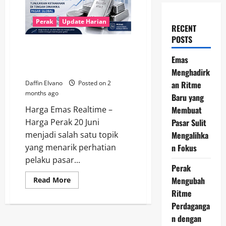
Perak
Update Harian
RECENT
POSTS
Harga Perak 20 Juni 2026
Tunjukkan Ketahanan di Tengah
Emas
Dinamika Pasar Global
Menghadirk
an Ritme
Daffin Elvano
Posted on 2
months ago
Baru yang
Membuat
Harga Emas Realtime –
Pasar Sulit
Harga Perak 20 Juni
Mengalihka
menjadi salah satu topik
n Fokus
yang menarik perhatian
pelaku pasar...
Perak
Mengubah
Read
Read More
more
Ritme
about
Harga
Perdaganga
Perak
20
n dengan
Juni