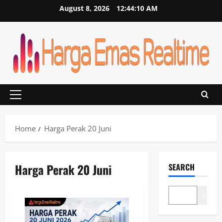
Skip
August 8, 2026
12:44:10 AM
to
content
Primary
Menu
Home
Harga Perak 20 Juni
Harga Perak 20 Juni
SEARCH
Search