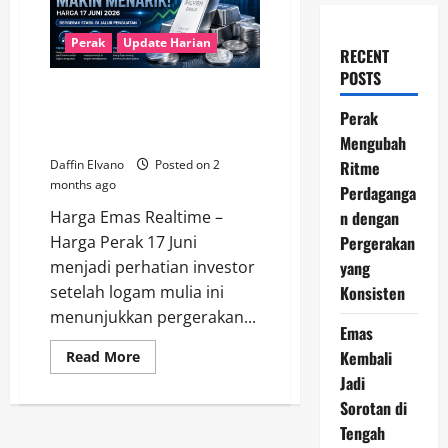
Perak
Update Harian
RECENT
POSTS
Perak Makin Menarik, Harga 17
Juni 2026 Bergerak Stabil di
Perak
Jalur Penguatan
Mengubah
Ritme
Daffin Elvano
Posted on 2
months ago
Perdaganga
n dengan
Harga Emas Realtime –
Pergerakan
Harga Perak 17 Juni
yang
menjadi perhatian investor
Konsisten
setelah logam mulia ini
menunjukkan pergerakan...
Emas
Kembali
Read
Read More
more
Jadi
about
Perak
Sorotan di
Makin
Menarik,
Tengah
Harga