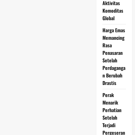
17
Aktivitas
Juni
Komoditas
2026
Bergerak
Global
Stabil
di
Jalur
Harga Emas
Penguatan
Memancing
Rasa
Penasaran
Setelah
Perdaganga
n Berubah
Drastis
Perak
Menarik
Perhatian
Setelah
Terjadi
Pergeseran