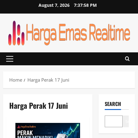
Skip
August 7, 2026
7:37:58 PM
to
content
Primary
Menu
Home
Harga Perak 17 Juni
Harga Perak 17 Juni
SEARCH
Search