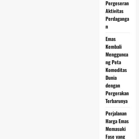
14
Pergeseran
Juni
2026
Aktivitas
Beri
Perdaganga
Harapan
Baru
n
bagi
Investor
Logam
Emas
Mulia
Kembali
Menggunca
ng Peta
Komoditas
Dunia
dengan
Pergerakan
Terbarunya
Perjalanan
Harga Emas
Memasuki
Fase yang