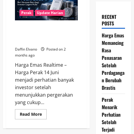
Perak
Update Harian
RECENT
POSTS
Harga Perak 14 Juni 2026 Beri
Harapan Baru bagi Investor
Harga Emas
Logam Mulia
Memancing
Rasa
Daffin Elvano
Posted on 2
months ago
Penasaran
Setelah
Harga Emas Realtime –
Perdaganga
Harga Perak 14 Juni
n Berubah
menjadi perhatian banyak
Drastis
investor setelah
menunjukkan pergerakan
Perak
yang cukup...
Menarik
Perhatian
Read
Read More
more
Setelah
about
Harga
Terjadi
Perak