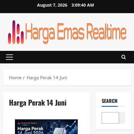
Skip
August 7, 2026
3:09:40 AM
to
content
Primary
Menu
Home
Harga Perak 14 Juni
Harga Perak 14 Juni
SEARCH
Search