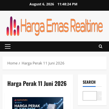
Skip
August 6, 2026
11:48:24 PM
to
content
Primary
Menu
Home
Harga Perak 11 Juni 2026
Harga Perak 11 Juni 2026
SEARCH
Search