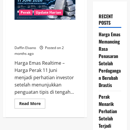
Perak
Update Harian
RECENT
POSTS
Harga Perak 11 Juni 2026
Menguat Tipis, Optimisme Pasar
Harga Emas
Mulai Tumbuh
Memancing
Rasa
Daffin Elvano
Posted on 2
months ago
Penasaran
Setelah
Harga Emas Realtime –
Perdaganga
Harga Perak 11 Juni
n Berubah
menjadi perhatian investor
Drastis
setelah menunjukkan
penguatan tipis di tengah...
Perak
Menarik
Read
Read More
more
Perhatian
about
Harga
Setelah
Perak
11
Terjadi
Juni