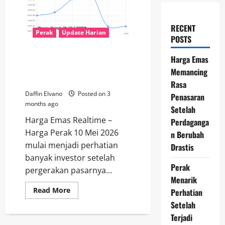
RECENT
Perak
Update Harian
POSTS
Update Harga Perak 10 Mei
Harga Emas
2026: Pergerakan Pasar Mulai
Memancing
Menarik Perhatian Investor
Rasa
Daffin Elvano
Posted on 3
Penasaran
months ago
Setelah
Harga Emas Realtime –
Perdaganga
Harga Perak 10 Mei 2026
n Berubah
mulai menjadi perhatian
Drastis
banyak investor setelah
Perak
pergerakan pasarnya...
Menarik
Read
Read More
Perhatian
more
Setelah
about
Update
Terjadi
Harga
Perak