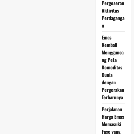
Pergeseran
10
Mei
Aktivitas
2026:
Pergerakan
Perdaganga
Pasar
n
Mulai
Menarik
Perhatian
Emas
Investor
Kembali
Menggunca
ng Peta
Komoditas
Dunia
dengan
Pergerakan
Terbarunya
Perjalanan
Harga Emas
Memasuki
Fase yang