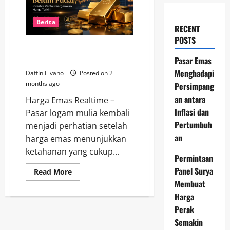
Berita
RECENT
POSTS
Kilau Emas Belum Pudar,
Investor Pantau Harga Terkini
Pasar Emas
Menghadapi
Daffin Elvano
Posted on 2
months ago
Persimpang
an antara
Harga Emas Realtime –
Inflasi dan
Pasar logam mulia kembali
Pertumbuh
menjadi perhatian setelah
an
harga emas menunjukkan
ketahanan yang cukup...
Permintaan
Panel Surya
Read
Read More
more
Membuat
about
Kilau
Harga
Emas
Belum
Perak
Pudar,
Semakin
Investor
Pantau