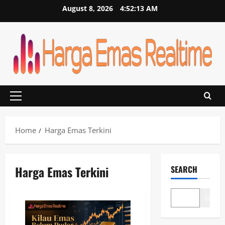
Skip
August 8, 2026
4:52:14 AM
to
content
Primary
Menu
Home
Harga Emas Terkini
Harga Emas Terkini
SEARCH
Search