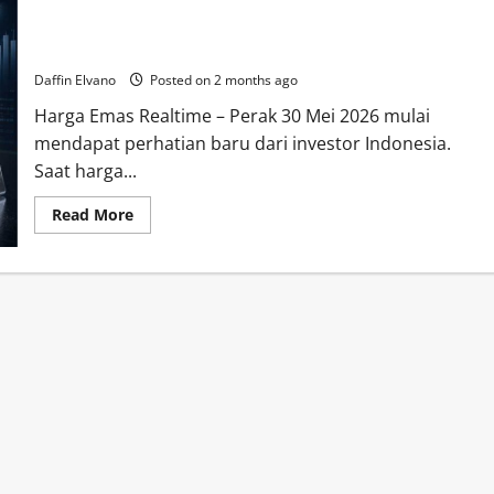
Perak 30 Mei 2026 Jadi Aset Menarik Saat Harga Emas Mulai
Stabil
Daffin Elvano
Posted on 2 months ago
Harga Emas Realtime – Perak 30 Mei 2026 mulai
mendapat perhatian baru dari investor Indonesia.
Saat harga...
Read
Read More
more
about
Perak
30
Mei
2026
Jadi
Aset
Menarik
Saat
Harga
Emas
Mulai
Stabil