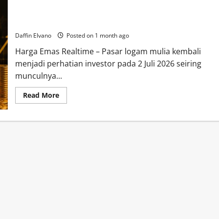
Harga Emas Hari Ini 2 Juli 2026 Menawarkan Gambaran Baru
tentang Prospek Investasi
Daffin Elvano
Posted on 1 month ago
Harga Emas Realtime – Pasar logam mulia kembali
menjadi perhatian investor pada 2 Juli 2026 seiring
munculnya...
Read
Read More
more
about
Harga
Emas
Hari
Ini
2
Juli
2026
Menawarkan
Gambaran
Baru
tentang
Prospek
Investasi