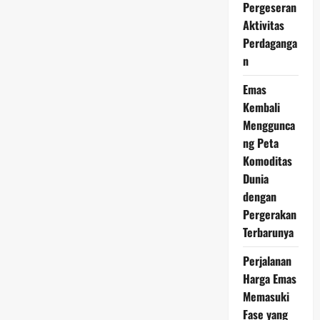
Pergeseran
Mei
2026
Aktivitas
Jadi
Sorotan,
Perdaganga
Banyak
n
Investor
Mulai
Berburu
Emas
Momentum
Kembali
Menggunca
ng Peta
Komoditas
Dunia
dengan
Pergerakan
Terbarunya
Perjalanan
Harga Emas
Memasuki
Fase yang