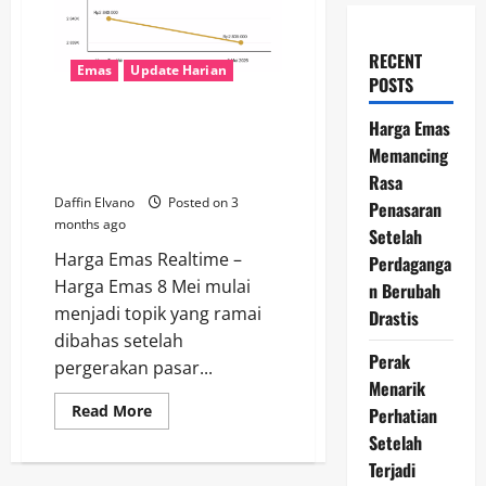
RECENT
Emas
Update Harian
POSTS
Harga Emas 8 Mei 2026 Jadi
Harga Emas
Sorotan, Banyak Investor Mulai
Memancing
Berburu Momentum
Rasa
Daffin Elvano
Posted on 3
Penasaran
months ago
Setelah
Harga Emas Realtime –
Perdaganga
Harga Emas 8 Mei mulai
n Berubah
menjadi topik yang ramai
Drastis
dibahas setelah
Perak
pergerakan pasar...
Menarik
Read
Read More
Perhatian
more
Setelah
about
Harga
Terjadi
Emas
8