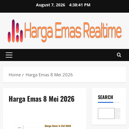
Skip
August 7, 2026
4:38:42 PM
to
content
Primary
Menu
Home
Harga Emas 8 Mei 2026
Harga Emas 8 Mei 2026
SEARCH
Search