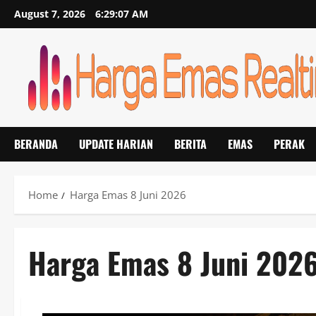
Skip
August 7, 2026
6:29:08 AM
to
content
BERANDA
UPDATE HARIAN
BERITA
EMAS
PERAK
Home
Harga Emas 8 Juni 2026
Harga Emas 8 Juni 202