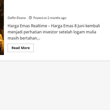
Harga Emas Hari Ini 8 Juni 2026 Masih Kokoh, Safe Haven
Kembali Jadi Sorotan
Daffin Elvano
Posted on 2 months ago
Harga Emas Realtime – Harga Emas 8 Juni kembali
menjadi perhatian investor setelah logam mulia
masih bertahan...
Read
Read More
more
about
Harga
Emas
Hari
Ini
8
Juni
2026
Masih
Kokoh,
Safe
Haven
Kembali
Jadi
Sorotan