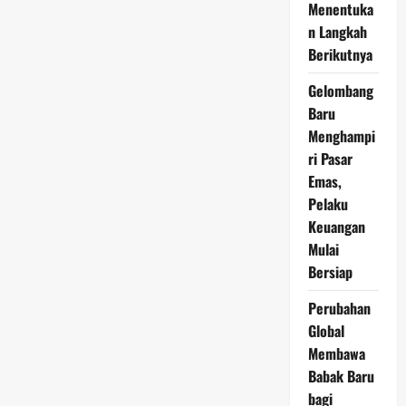
2026
Menentuka
Berpotensi
n Langkah
Naik
Seiring
Berikutnya
Melemahnya
Dolar
AS
Gelombang
Baru
Menghampi
ri Pasar
Emas,
Pelaku
Keuangan
Mulai
Bersiap
Perubahan
Global
Membawa
Babak Baru
bagi