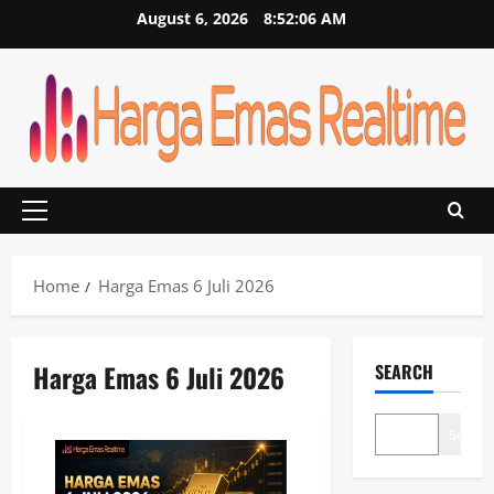
Skip
August 6, 2026
8:52:06 AM
to
content
Primary
Menu
Home
Harga Emas 6 Juli 2026
Harga Emas 6 Juli 2026
SEARCH
Search