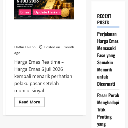
Emas
Update Harian
RECENT
POSTS
Harga Emas 6 Juli 2026
Berpotensi Naik Seiring
Perjalanan
Melemahnya Dolar AS
Harga Emas
Memasuki
Daffin Elvano
Posted on 1 month
ago
Fase yang
Semakin
Harga Emas Realtime –
Menarik
Harga Emas 6 Juli 2026
untuk
kembali menarik perhatian
Dicermati
pelaku pasar setelah
muncul sinyal...
Pasar Perak
Menghadapi
Read
Read More
more
Titik
about
Harga
Penting
Emas
6
yang
Juli