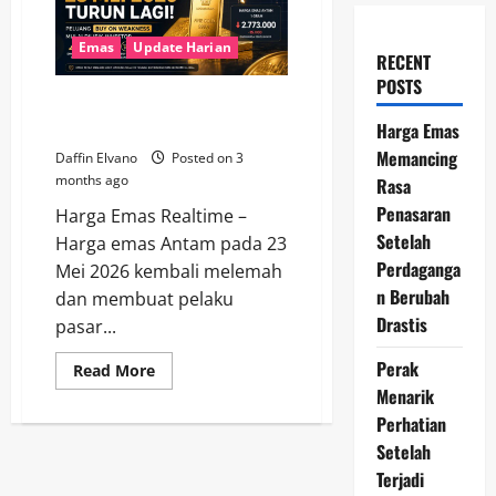
Emas
Update Harian
RECENT
POSTS
Harga Emas 23 Mei Turun, Buy
on Weakness Mulai Dilirik
Harga Emas
Memancing
Daffin Elvano
Posted on 3
months ago
Rasa
Penasaran
Harga Emas Realtime –
Setelah
Harga emas Antam pada 23
Perdaganga
Mei 2026 kembali melemah
n Berubah
dan membuat pelaku
Drastis
pasar...
Perak
Read
Read More
more
Menarik
about
Harga
Perhatian
Emas
23
Setelah
Mei
Terjadi
Turun,
Buy