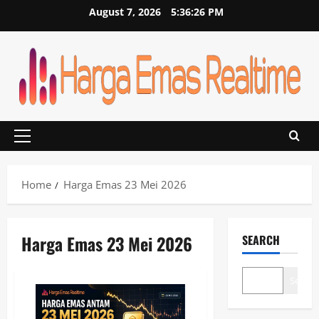
Skip
August 7, 2026
5:36:26 PM
to
content
Primary
Menu
Home
Harga Emas 23 Mei 2026
Harga Emas 23 Mei 2026
SEARCH
Search