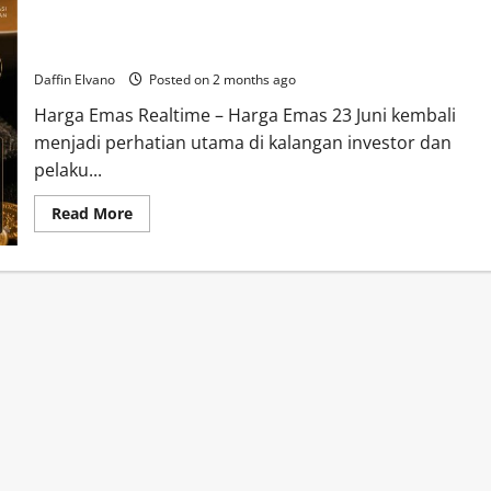
Investor Kian Optimistis, Harga Emas 23 Juni 2026 Tunjukkan
Daya Tahan Tinggi
Daffin Elvano
Posted on 2 months ago
Harga Emas Realtime – Harga Emas 23 Juni kembali
menjadi perhatian utama di kalangan investor dan
pelaku...
Read
Read More
more
about
Investor
Kian
Optimistis,
Harga
Emas
23
Juni
2026
Tunjukkan
Daya
Tahan
Tinggi