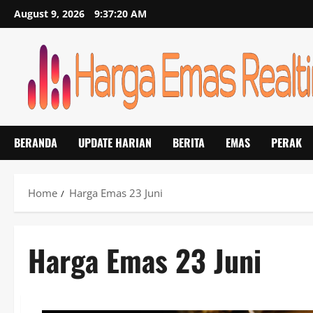
Skip
August 9, 2026
9:37:21 AM
to
content
BERANDA
UPDATE HARIAN
BERITA
EMAS
PERAK
Home
Harga Emas 23 Juni
Harga Emas 23 Juni