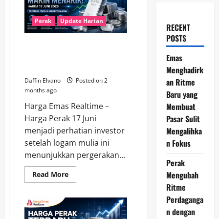
Perak
Update Harian
RECENT
POSTS
Perak Makin Menarik, Harga 17
Juni 2026 Bergerak Stabil di
Emas
Jalur Penguatan
Menghadirk
an Ritme
Daffin Elvano
Posted on 2
months ago
Baru yang
Membuat
Harga Emas Realtime –
Pasar Sulit
Harga Perak 17 Juni
Mengalihka
menjadi perhatian investor
n Fokus
setelah logam mulia ini
menunjukkan pergerakan...
Perak
Mengubah
Read
Read More
more
Ritme
about
Perak
Perdaganga
Makin
Menarik,
n dengan
Harga