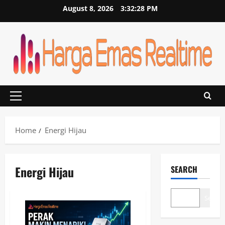
Skip
August 8, 2026
3:32:28 PM
to
content
Primary
Menu
Home
Energi Hijau
Energi Hijau
SEARCH
Search