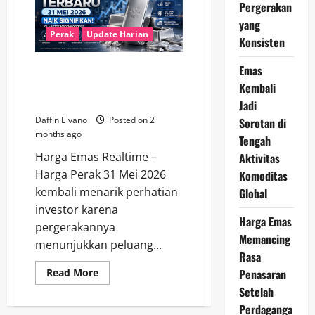
17
Pergerakan
Juni
yang
2026
Bergerak
Perak
Update Harian
Konsisten
Stabil
di
Jalur
Emas
Harga Perak Terbaru 31 Mei
Penguatan
2026 Naik Signifikan, Ini Faktor
Kembali
Pendorongnya
Jadi
Daffin Elvano
Posted on 2
Sorotan di
months ago
Tengah
Harga Emas Realtime –
Aktivitas
Harga Perak 31 Mei 2026
Komoditas
kembali menarik perhatian
Global
investor karena
Harga Emas
pergerakannya
Memancing
menunjukkan peluang...
Rasa
Read
Penasaran
Read More
more
Setelah
about
Harga
Perdaganga
Perak