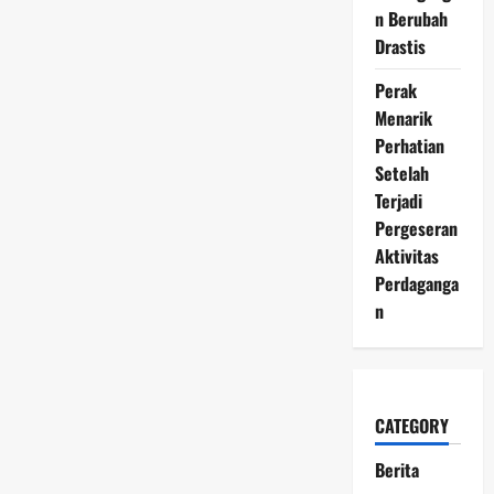
Terbaru
n Berubah
31
Mei
Drastis
2026
Naik
Signifikan,
Perak
Ini
Menarik
Faktor
Pendorongnya
Perhatian
Setelah
Terjadi
Pergeseran
Aktivitas
Perdaganga
n
CATEGORY
Berita