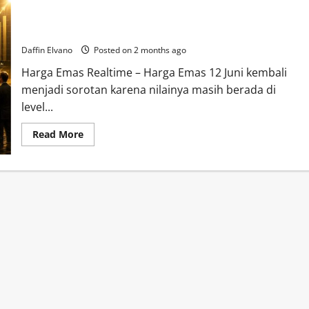
Harga Emas 12 Juni 2026 Jadi Perbincangan, Investor Baru
Mulai Berdatangan
Daffin Elvano
Posted on 2 months ago
Harga Emas Realtime – Harga Emas 12 Juni kembali
menjadi sorotan karena nilainya masih berada di
level...
Read
Read More
more
about
Harga
Emas
12
Juni
2026
Jadi
Perbincangan,
Investor
Baru
Mulai
Berdatangan