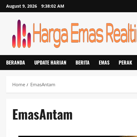
Skip
August 9, 2026
9:38:02 AM
to
content
BERANDA
UPDATE HARIAN
BERITA
EMAS
PERAK
Home
EmasAntam
EmasAntam