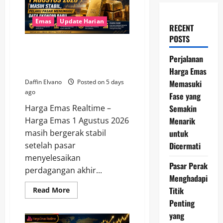
Emas
Update Harian
RECENT
POSTS
Harga Emas 1 Agustus 2026
Masih Stabil, Pelaku Pasar
Perjalanan
Menunggu Data Ekonomi Baru
Harga Emas
Memasuki
Daffin Elvano
Posted on 5 days
ago
Fase yang
Semakin
Harga Emas Realtime –
Menarik
Harga Emas 1 Agustus 2026
untuk
masih bergerak stabil
Dicermati
setelah pasar
menyelesaikan
Pasar Perak
perdagangan akhir...
Menghadapi
Titik
Read
Read More
more
Penting
about
Harga
yang
Emas