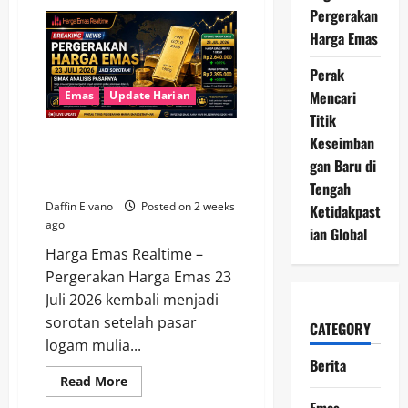
Pergerakan
Pergerakan
Harga
Emas
Harga Emas
Jadi
Sorotan,
Begini
Perak
Kondisi
Pasar
Mencari
Emas
Update Harian
Terkini
Titik
Pergerakan Harga Emas 23 Juli
Keseimban
2026 Jadi Sorotan, Simak
gan Baru di
Analisis Pasarnya
Tengah
Daffin Elvano
Posted on 2 weeks
Ketidakpast
ago
ian Global
Harga Emas Realtime –
Pergerakan Harga Emas 23
Juli 2026 kembali menjadi
sorotan setelah pasar
CATEGORY
logam mulia...
Berita
Read
Read More
more
Emas
about