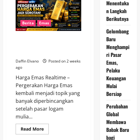
1
Menentuka
Agustus
2026
n Langkah
Masih
Berikutnya
Stabil,
Pelaku
Berita
Emas
Pasar
Gelombang
Menunggu
Data
Baru
Pergerakan Harga Emas Jadi
Ekonomi
Baru
Sorotan, Begini Kondisi Pasar
Menghampi
Terkini
ri Pasar
Daffin Elvano
Posted on 2 weeks
Emas,
ago
Pelaku
Harga Emas Realtime –
Keuangan
Pergerakan Harga Emas
Mulai
kembali menjadi topik yang
Bersiap
banyak diperbincangkan
Perubahan
setelah pasar logam
Global
mulia...
Membawa
Read
Babak Baru
Read More
more
bagi
about