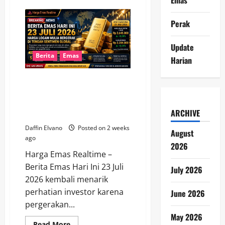
Pergerakan
Harga
Emas
Perak
23
Juli
2026
Update
Jadi
Sorotan,
Berita
Emas
Harian
Simak
Analisis
Pasarnya
Berita Emas Hari Ini 23 Juli
2026, Harga Logam Mulia
Bergerak di Tengah Sentimen
ARCHIVE
Global
Daffin Elvano
Posted on 2 weeks
August
ago
2026
Harga Emas Realtime –
Berita Emas Hari Ini 23 Juli
July 2026
2026 kembali menarik
perhatian investor karena
June 2026
pergerakan...
May 2026
Read
Read More