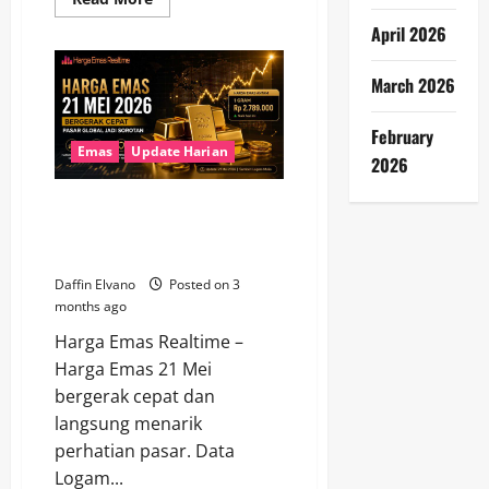
more
about
April 2026
Berita
Emas
Hari
March 2026
Ini
23
Juli
February
2026,
Harga
Emas
Update Harian
2026
Logam
Mulia
Bergerak
Harga Emas 21 Mei 2026
di
Tengah
Bergerak Cepat, Pasar Global
Sentimen
Jadi Sorotan
Global
Daffin Elvano
Posted on 3
months ago
Harga Emas Realtime –
Harga Emas 21 Mei
bergerak cepat dan
langsung menarik
perhatian pasar. Data
Logam...