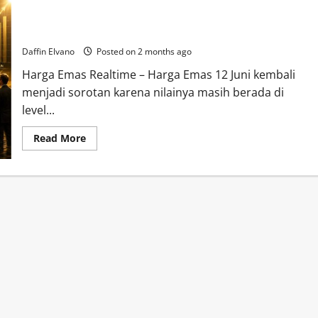
Harga Emas 12 Juni 2026 Jadi Perbincangan, Investor Baru
Mulai Berdatangan
Daffin Elvano
Posted on 2 months ago
Harga Emas Realtime – Harga Emas 12 Juni kembali
menjadi sorotan karena nilainya masih berada di
level...
Read
Read More
more
about
Harga
Emas
12
Juni
2026
Jadi
Perbincangan,
Investor
Baru
Mulai
Berdatangan