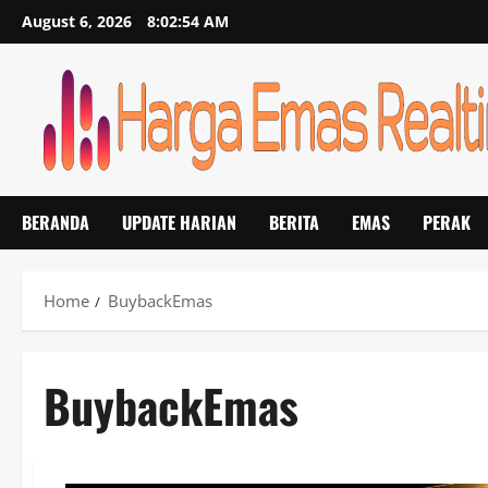
Skip
August 6, 2026
8:02:54 AM
to
content
BERANDA
UPDATE HARIAN
BERITA
EMAS
PERAK
Home
BuybackEmas
BuybackEmas