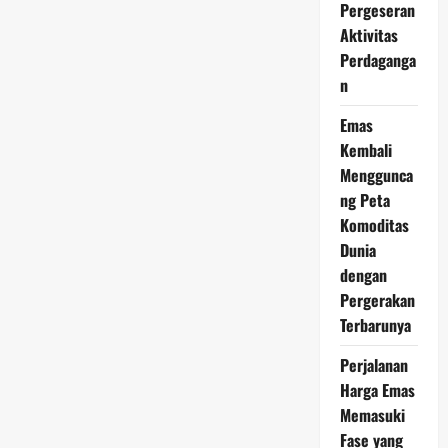
Pergeseran
Ini
Menunjukkan
Aktivitas
Potensi
Investasi
Perdaganga
yang
n
Layak
Dicermati
di
Emas
Tengah
Dinamika
Kembali
Pasar
Menggunca
ng Peta
Komoditas
Dunia
dengan
Pergerakan
Terbarunya
Perjalanan
Harga Emas
Memasuki
Fase yang