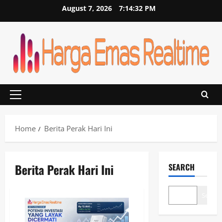
Skip
August 7, 2026
7:14:33 PM
to
content
Primary
Menu
Home
Berita Perak Hari Ini
Berita Perak Hari Ini
SEARCH
Search