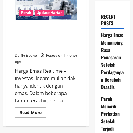
Perak
Update Harian
RECENT
POSTS
Berita Perak Hari Ini
Menunjukkan Potensi Investasi
Harga Emas
yang Layak Dicermati di Tengah
Memancing
Dinamika Pasar
Rasa
Daffin Elvano
Posted on 1 month
Penasaran
ago
Setelah
Harga Emas Realtime –
Perdaganga
Investasi logam mulia tidak
n Berubah
hanya identik dengan
Drastis
emas. Dalam beberapa
Perak
tahun terakhir, berita...
Menarik
Read
Read More
Perhatian
more
Setelah
about
Berita
Terjadi
Perak
Hari