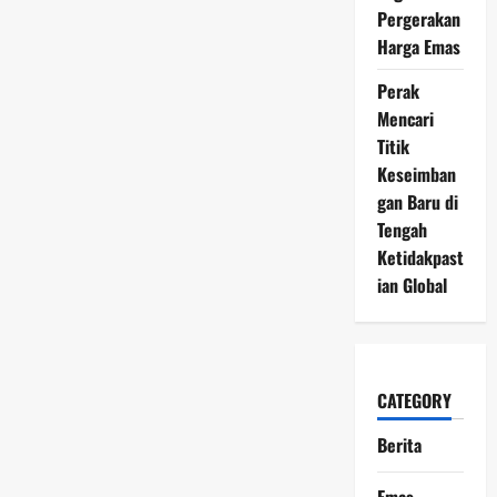
4
Pergerakan
Juni
2026
Harga Emas
Berubah
Arah,
Investor
Perak
Mulai
Mencari
Berebut
Momentum
Titik
Keseimban
gan Baru di
Tengah
Ketidakpast
ian Global
CATEGORY
Berita
Emas