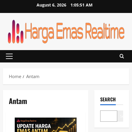
Skip
August 6, 2026
1:05:51 AM
to
content
Primary
Menu
Home
Antam
Antam
SEARCH
Search