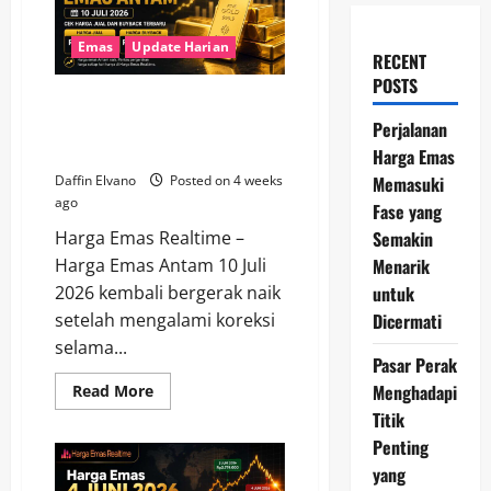
Emas
Update Harian
RECENT
POSTS
Update Harga Emas Antam 10
Juli 2026, Cek Harga Jual dan
Perjalanan
Buyback Terbaru
Harga Emas
Memasuki
Daffin Elvano
Posted on 4 weeks
ago
Fase yang
Semakin
Harga Emas Realtime –
Menarik
Harga Emas Antam 10 Juli
untuk
2026 kembali bergerak naik
Dicermati
setelah mengalami koreksi
selama...
Pasar Perak
Menghadapi
Read
Read More
more
Titik
about
Update
Penting
Harga
Emas
yang
Antam