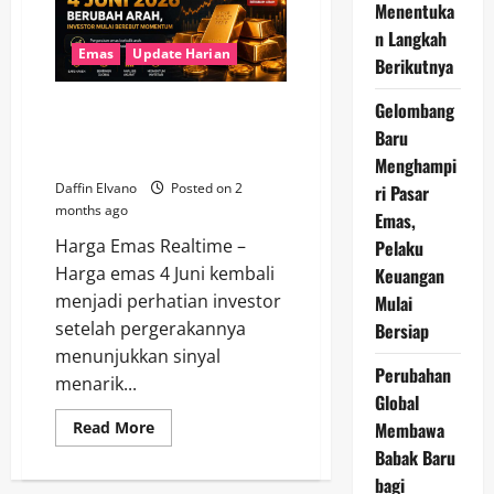
10
Menentuka
Juli
n Langkah
2026,
Cek
Emas
Update Harian
Berikutnya
Harga
Jual
dan
Gelombang
Harga Emas 4 Juni 2026
Buyback
Terbaru
Berubah Arah, Investor Mulai
Baru
Berebut Momentum
Menghampi
Daffin Elvano
Posted on 2
ri Pasar
months ago
Emas,
Harga Emas Realtime –
Pelaku
Harga emas 4 Juni kembali
Keuangan
menjadi perhatian investor
Mulai
setelah pergerakannya
Bersiap
menunjukkan sinyal
Perubahan
menarik...
Global
Read
Membawa
Read More
more
Babak Baru
about
Harga
bagi
Emas